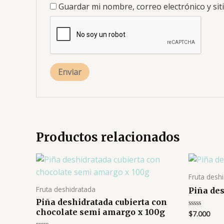
Guardar mi nombre, correo electrónico y si
Productos relacionados
Fruta desh
Fruta deshidratada
Piña des
Piña deshidratada cubierta con
chocolate semi amargo x 100g
$
7.000
Valorado
en