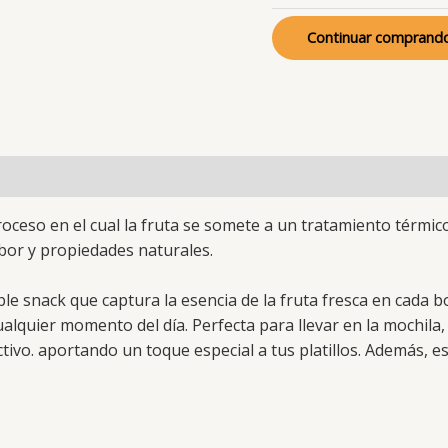
por
Continuar comprand
25g
cantidad
oceso en el cual la fruta se somete a un tratamiento térmi
bor y propiedades naturales.
le snack que captura la esencia de la fruta fresca en cada 
cualquier momento del día. Perfecta para llevar en la mochil
 activo. aportando un toque especial a tus platillos. Además,