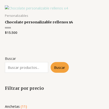
de
5
Personalizables
Chocolate personalizable rellenos x4
Valorado
$
15.500
en
0
de
5
Buscar
Buscar
Filtrar por precio
1
Anchetas
11